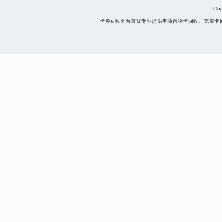
Co
卡券回收平台京优专业提供电商购物卡回收、充值卡