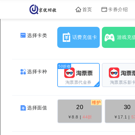
首页
卡券介绍
选择卡类
话费充值卡
游戏充
50折收
选择卡种
淘票票代金券
淘票票乐影
维护
20
30
选择面值
￥8.8
|
44折
￥17.1
|
5