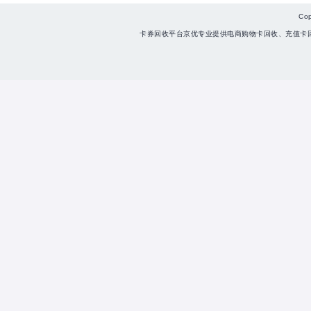
Co
卡券回收平台京优专业提供电商购物卡回收、充值卡