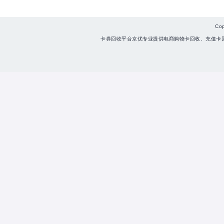
Co
卡券回收平台京优专业提供电商购物卡回收、充值卡