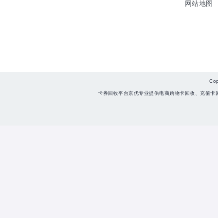
网站地图
Co
卡券回收平台京优专业提供电商购物卡回收、充值卡