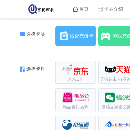
首页
卡券介绍
选择卡类
话费充值卡
游戏充
选择卡种
京东E卡
天猫超市卡(享淘
唯品会礼品卡
微信立减金兑