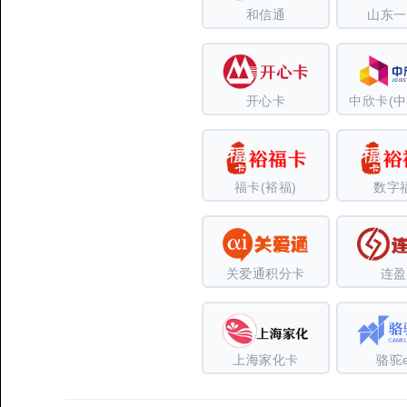
和信通
山东一
开心卡
中欣卡(中
福卡(裕福)
数字
关爱通积分卡
连盈
上海家化卡
骆驼