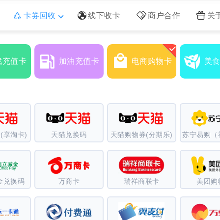
卡券回收
线下收卡
商户合作
关
戏充值卡
加油充值卡
电商购物卡
美
(享淘卡)
天猫兑换码
天猫购物券(分期乐)
金兑换码
万商卡
瑞祥商联卡
美团购