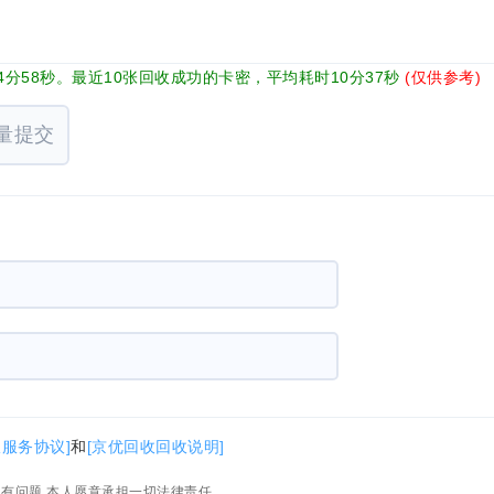
分58秒。最近10张回收成功的卡密，平均耗时10分37秒
(仅供参考)
量提交
收服务协议]
和
[京优回收回收说明]
如有问题,本人愿意承担一切法律责任。