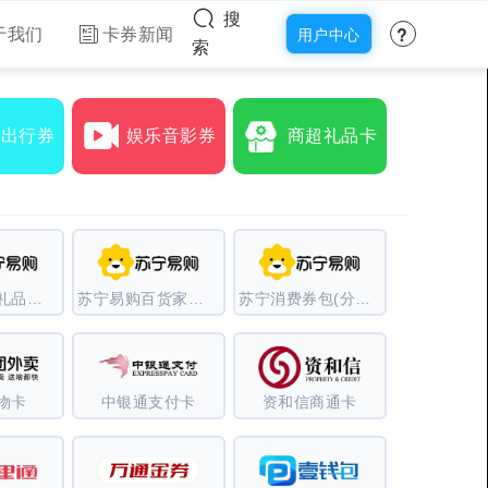
搜
?
于我们
卡券新闻
用户中心
索
食出行券
娱乐音影券
商超礼品卡
苏宁易购（礼品卡）
苏宁易购百货家电卡
苏宁消费券包(分期乐)
物卡
中银通支付卡
资和信商通卡