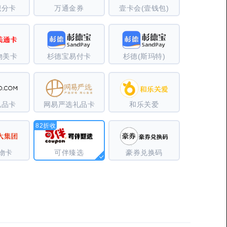
积分卡
万通金券
壹卡会(壹钱包)
物美卡
杉德宝易付卡
杉德(斯玛特)
礼品卡
网易严选礼品卡
和乐关爱
82折收
物卡
可伴臻选
豪券兑换码