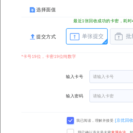
选择面值
最近1张回收成功的卡密，耗时4
单张提交
批
提交方式
*卡号19位，卡密19位纯数字
输入卡号
输入密码
[京优回
我已阅读，理解并接受
我已确认该卡号卡密
来源合法
，