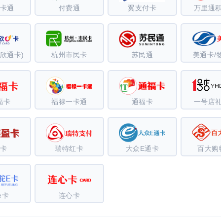
卡通
付费通
翼支付卡
万里通
欣通卡)
杭州市民卡
苏民通
美通卡/
福卡
福禄一卡通
通福卡
一号店
卡
瑞特红卡
大众E通卡
百大购
e卡
连心卡