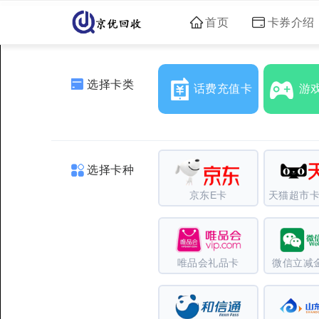
首页
卡券介绍
选择卡类
话费充值卡
游
选择卡种
京东E卡
天猫超市卡
唯品会礼品卡
微信立减