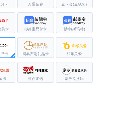
积分卡
万通金券
壹卡会(壹钱包)
物美卡
杉德宝易付卡
杉德(斯玛特)
礼品卡
网易严选礼品卡
和乐关爱
物卡
可伴臻选
豪券兑换码