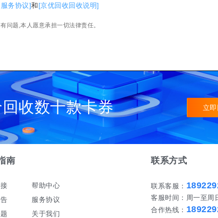
收服务协议]
和
[京优回收回收说明]
如有问题,本人愿意承担一切法律责任。
价回收数十款卡券
立即
指南
联系方式
189229
对接
帮助中心
联系客服：
客服时间：周一至周日 早
公告
服务协议
189229
合作热线：
问题
关于我们