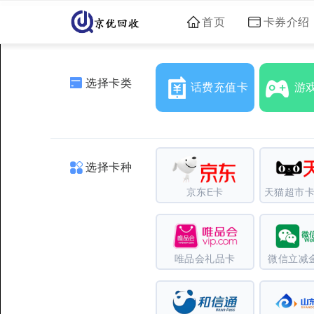
首页
卡券介绍
选择卡类
话费充值卡
游
选择卡种
京东E卡
天猫超市卡
唯品会礼品卡
微信立减