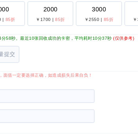
000
2000
3000
0
|
85折
￥1700
|
85折
￥2550
|
85折
￥
分58秒。最近10张回收成功的卡密，平均耗时10分37秒
(仅供参考)
量提交
位，面值一定要选择正确，如造成损失后果自负！