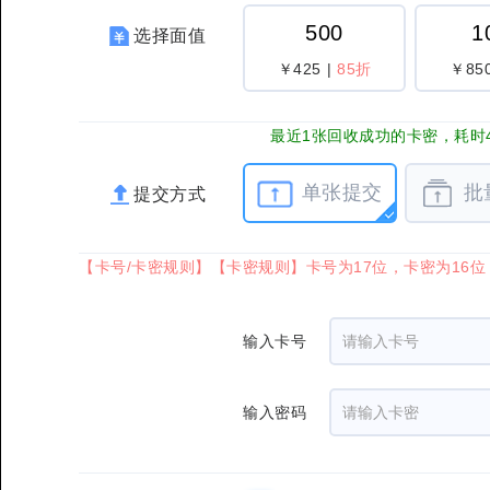
500
1
选择面值
￥425
|
85折
￥85
最近1张回收成功的卡密，耗时4
单张提交
批
提交方式
【卡号/卡密规则】【卡密规则】卡号为17位，卡密为16
输入卡号
输入密码