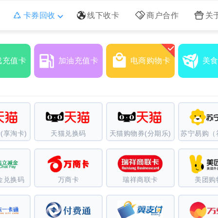
卡券回收
线下收卡
商户合作
关
戏充值卡
加油充值卡
电商购物卡
美
(享淘卡)
天猫兑换码
天猫购物券(分期乐)
金兑换码
万商卡
瑞祥商联卡
美团购