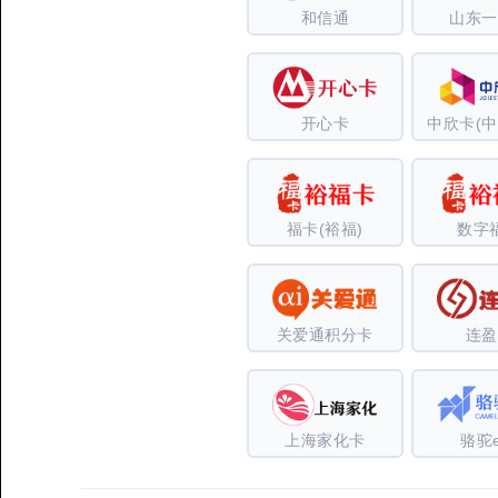
和信通
山东一
开心卡
中欣卡(中
福卡(裕福)
数字
关爱通积分卡
连盈
上海家化卡
骆驼