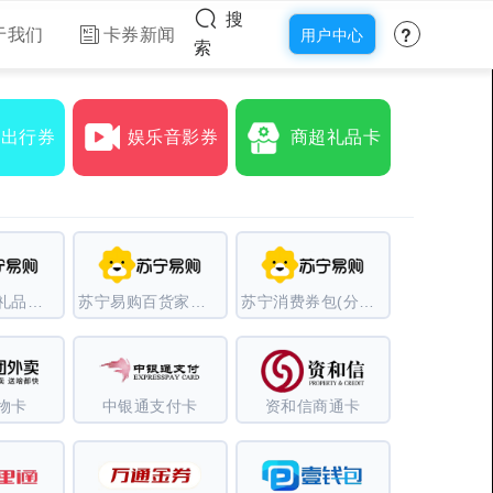
搜
?
于我们
卡券新闻
用户中心
索
食出行券
娱乐音影券
商超礼品卡
苏宁易购（礼品卡）
苏宁易购百货家电卡
苏宁消费券包(分期乐)
物卡
中银通支付卡
资和信商通卡