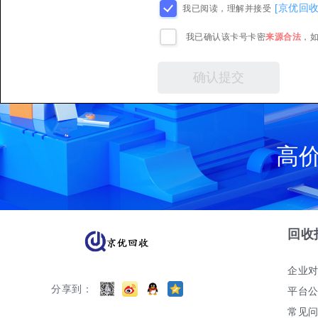
[京优回
我已阅读，理解并接受
我已确认该卡号卡密
来源合法
，
高
回收
企业
分享到：
平台
常见