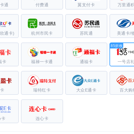
卡通
付费通
翼支付卡
万里通
欣通卡)
杭州市民卡
苏民通
美通卡/
85折收
福卡
福禄一卡通
通福卡
一号店
卡
瑞特红卡
大众E通卡
百大购
e卡
连心卡