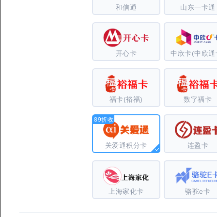
和信通
山东一卡通
开心卡
中欣卡(中欣通
福卡(裕福)
数字福卡
89折收
关爱通积分卡
连盈卡
上海家化卡
骆驼e卡