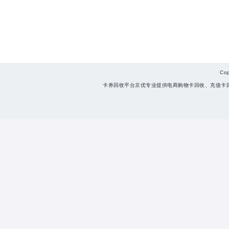
Co
卡券回收平台京优专业提供电商购物卡回收、充值卡