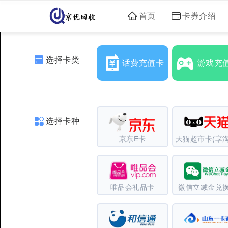
首页
卡券介绍
选择卡类
话费充值卡
游戏充
选择卡种
京东E卡
天猫超市卡(享淘
唯品会礼品卡
微信立减金兑