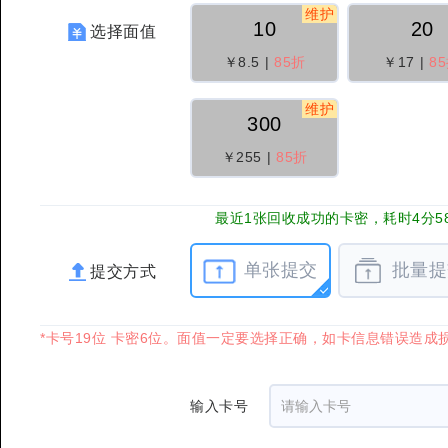
维护
10
20
选择面值
￥8.5
|
85折
￥17
|
8
维护
300
￥255
|
85折
最近1张回收成功的卡密，耗时4分5
单张提交
批量提
提交方式
*卡号19位 卡密6位。面值一定要选择正确，如卡信息错误造成
输入卡号