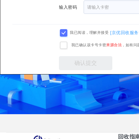
输入密码
[京优回收服务
我已阅读，理解并接受
我已确认该卡号卡密
来源合法
，如有问
回收指