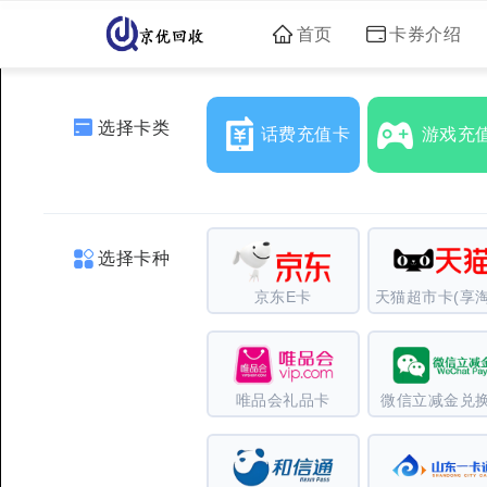
首页
卡券介绍
选择卡类
话费充值卡
游戏充
选择卡种
京东E卡
天猫超市卡(享淘
唯品会礼品卡
微信立减金兑