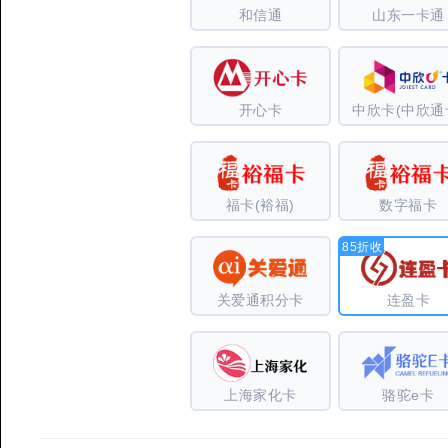
和信通
山东一卡通
开心卡
中欣卡(中欣通
福卡(裕福)
数字福卡
85折收
关爱通积分卡
连盈卡
上海家化卡
骆驼e卡