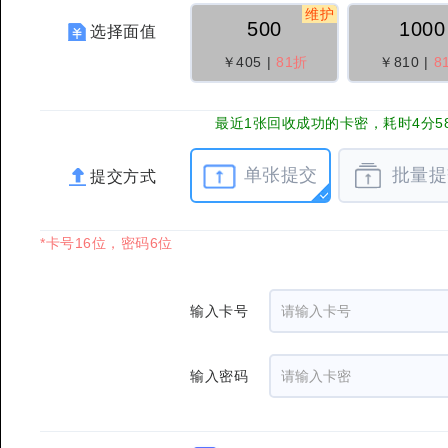
维护
500
1000
选择面值
￥405
|
81折
￥810
|
8
最近1张回收成功的卡密，耗时4分5
单张提交
批量提
提交方式
*卡号16位，密码6位
输入卡号
输入密码