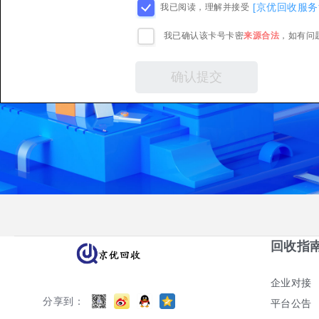
[京优回收服务
我已阅读，理解并接受
我已确认该卡号卡密
来源合法
，如有问
回收指
企业对接
分享到：
平台公告