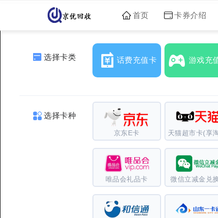
首页
卡券介绍
选择卡类
话费充值卡
游戏充
选择卡种
京东E卡
天猫超市卡(享淘
唯品会礼品卡
微信立减金兑