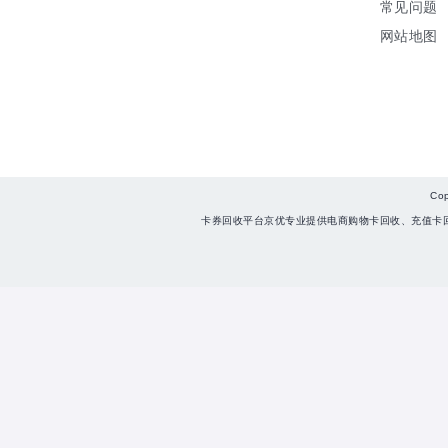
常见问题
网站地图
Co
卡券回收平台京优专业提供电商购物卡回收、充值卡