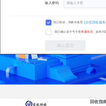
输入密码
[京优回收服务
我已阅读，理解并接受
我已确认该卡号卡密
来源合法
，如有问
回收指