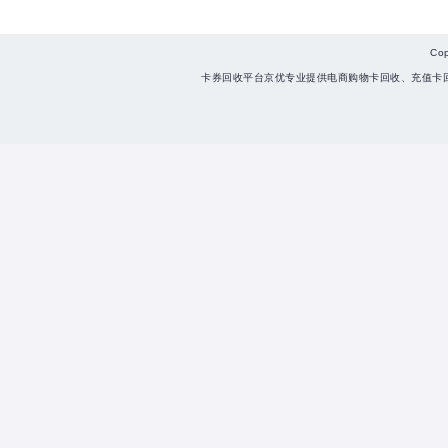
Co
卡券回收平台京优专业提供电商购物卡回收、充值卡