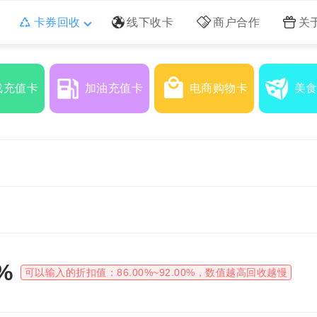
卡券回收
线下收卡
商户合作
关
戏充值卡
加油充值卡
电商购物卡
美
%
可以输入的折扣值：
86.00%~92.00%
，数值越高回收越慢