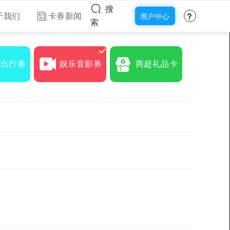
搜
?
于我们
卡券新闻
用户中心
索
食出行券
娱乐音影券
商超礼品卡