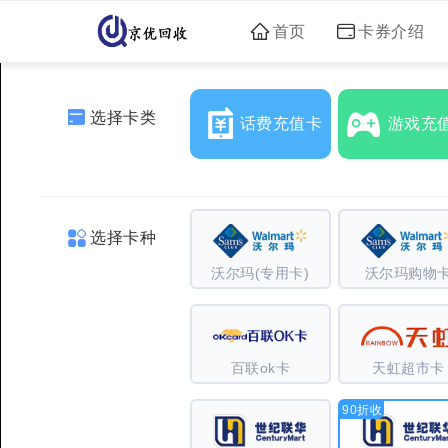
首页
卡券介绍
选择卡类
话费充值卡
游戏充
选择卡种
沃尔玛(专用卡)
沃尔玛购物
百联ok卡
天虹超市卡
90折收