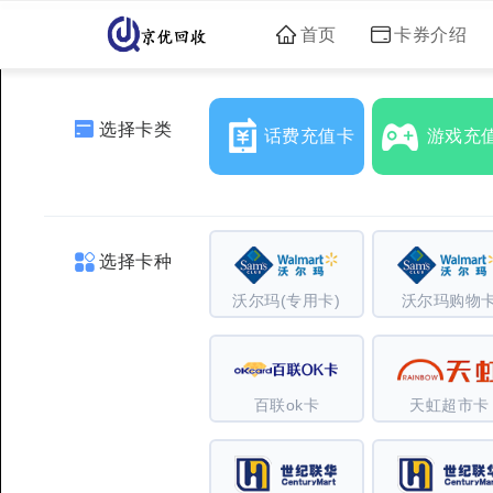
首页
卡券介绍
选择卡类
话费充值卡
游戏充
选择卡种
沃尔玛(专用卡)
沃尔玛购物
百联ok卡
天虹超市卡