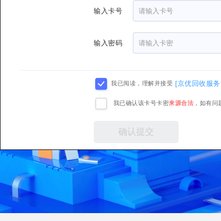
输入卡号
输入密码
[京优回收服务
我已阅读，理解并接受
我已确认该卡号卡密
来源合法
，如有问