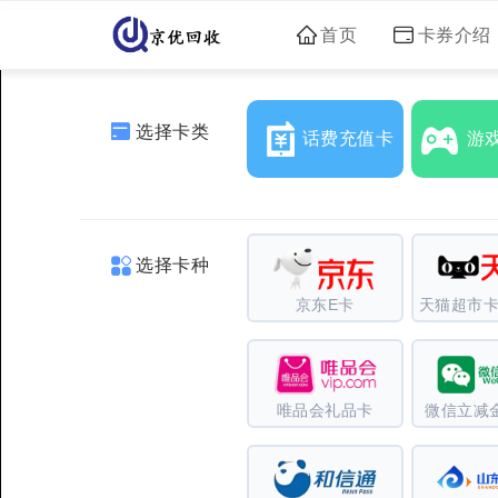
首页
卡券介绍
选择卡类
话费充值卡
游
选择卡种
京东E卡
天猫超市卡
唯品会礼品卡
微信立减