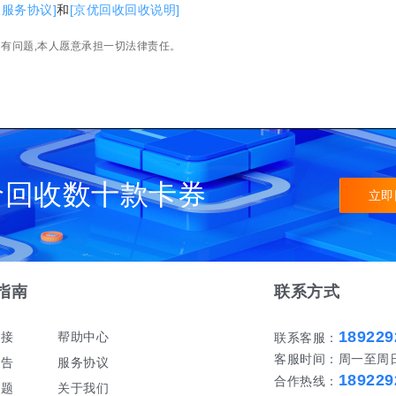
收服务协议]
和
[京优回收回收说明]
如有问题,本人愿意承担一切法律责任。
价回收数十款卡券
立即
指南
联系方式
189229
对接
帮助中心
联系客服：
客服时间：周一至周日 早
公告
服务协议
189229
合作热线：
问题
关于我们