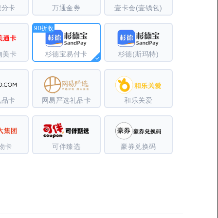
积分卡
万通金券
壹卡会(壹钱包)
90折收
物美卡
杉德宝易付卡
杉德(斯玛特)
礼品卡
网易严选礼品卡
和乐关爱
物卡
可伴臻选
豪券兑换码