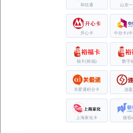
和信通
山东一
开心卡
中欣卡(中
福卡(裕福)
数字
关爱通积分卡
连盈
上海家化卡
骆驼