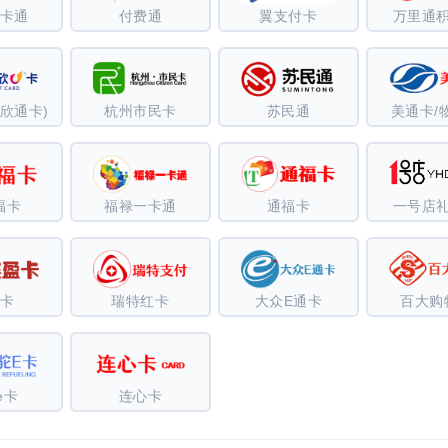
卡通
付费通
翼支付卡
万里通
欣通卡)
杭州市民卡
苏民通
美通卡/
福卡
福禄一卡通
通福卡
一号店
卡
瑞特红卡
大众E通卡
百大购
e卡
连心卡