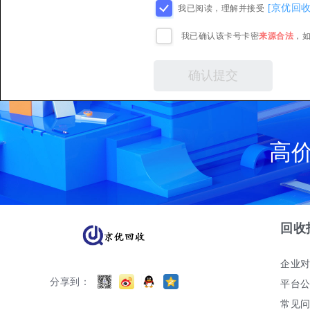
[京优回
我已阅读，理解并接受
我已确认该卡号卡密
来源合法
，
高
回收
企业
分享到：
平台
常见