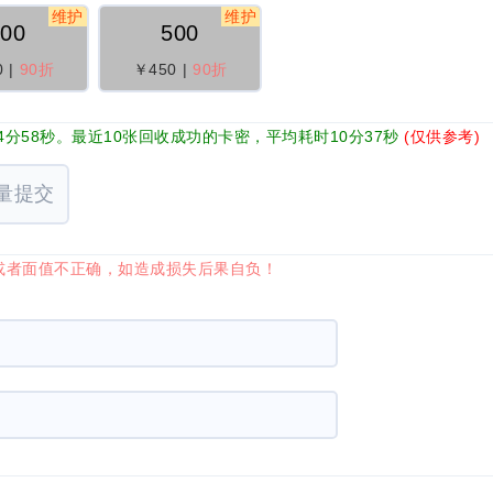
维护
维护
200
500
0
|
90折
￥450
|
90折
分58秒。最近10张回收成功的卡密，平均耗时10分37秒
(仅供参考)
量提交
或者面值不正确，如造成损失后果自负！