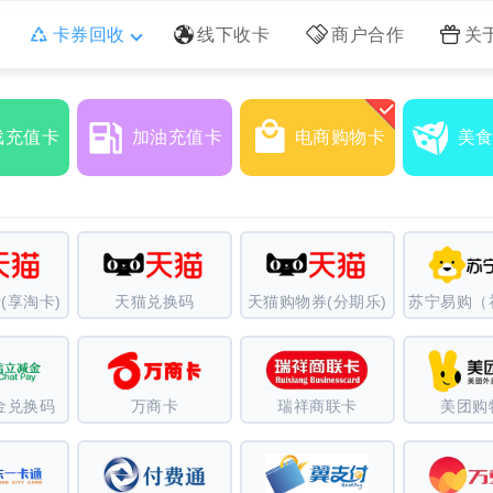
卡券回收
线下收卡
商户合作
关
戏充值卡
加油充值卡
电商购物卡
美
(享淘卡)
天猫兑换码
天猫购物券(分期乐)
金兑换码
万商卡
瑞祥商联卡
美团购