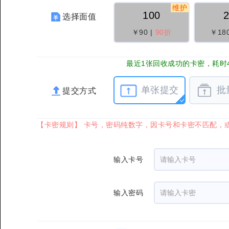
维护
100
选择面值
￥90
|
90折
￥18
最近1张回收成功的卡密，耗时4
单张提交
批
提交方式
【卡密规则】 卡号，密码纯数字，因卡号和卡密不匹配，
输入卡号
输入密码