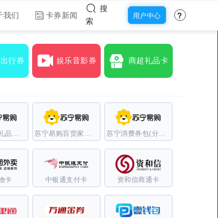
搜
?
于我们
卡券新闻
用户中心
索
食出行券
娱乐音影券
商超礼品卡
苏宁易购（礼品卡）
苏宁易购百货家电卡
苏宁消费券包(分期乐)
物卡
中银通支付卡
资和信商通卡