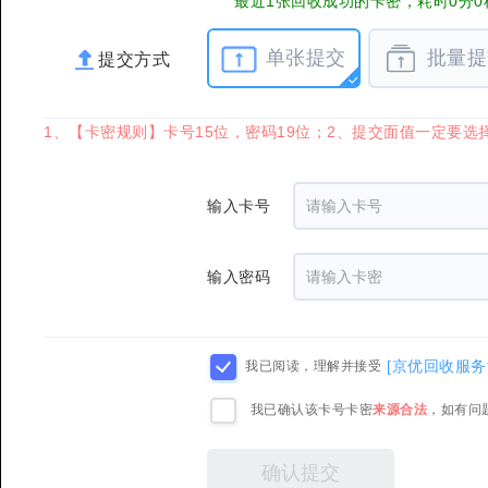
最近1张回收成功的卡密，耗时0分0
单张提交
批量提
提交方式
1、【卡密规则】卡号15位，密码19位；2、提交面值一定要
输入卡号
输入密码
[京优回收服务
我已阅读，理解并接受
我已确认该卡号卡密
来源合法
，如有问