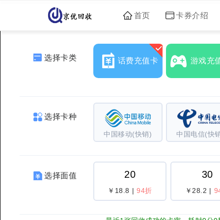
首页
卡券介绍
选择卡类
话费充值卡
游戏充
选择卡种
中国移动(快销)
中国电信(快销
20
30
选择面值
￥18.8
|
94折
￥28.2
|
9