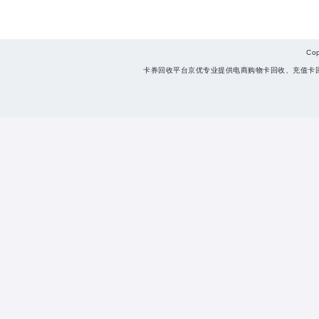
Co
卡券回收平台京优专业提供电商购物卡回收、充值卡