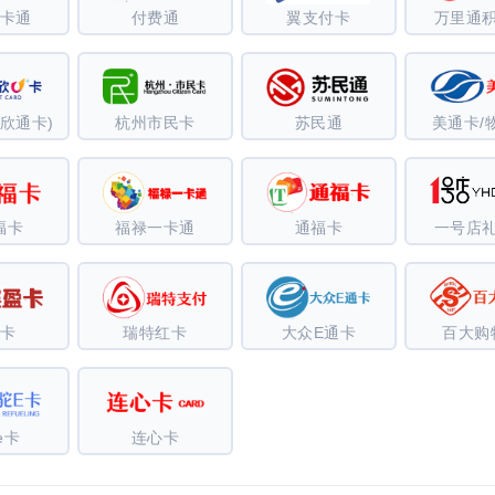
卡通
付费通
翼支付卡
万里通
欣通卡)
杭州市民卡
苏民通
美通卡/
福卡
福禄一卡通
通福卡
一号店
卡
瑞特红卡
大众E通卡
百大购
e卡
连心卡