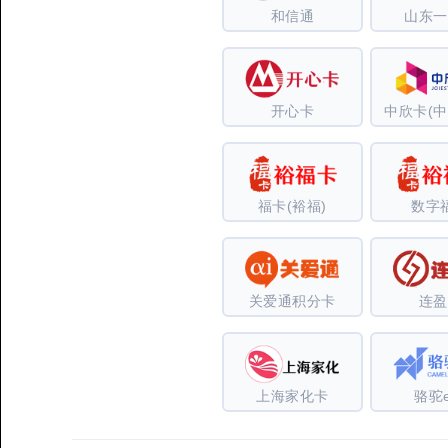
和信通
山东一
开心卡
中欣卡(中
福卡(裕福)
数字
关爱通积分卡
连盈
上海家化卡
骆驼