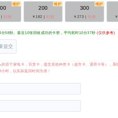
维护
维护
维护
100
200
300
|
91折
￥182
|
91折
￥273
|
91折
￥
分58秒。最近10张回收成功的卡密，平均耗时10分37秒
(仅供参考)
量提交
-89开头的苏宁家电卡，百货卡，提交其他种类卡（超市卡、通用卡等）
48小时，以实际返回时间为准！