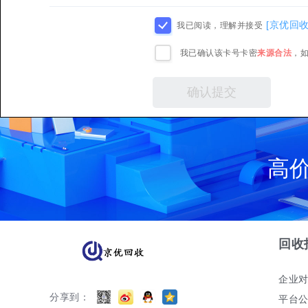
[京优回
我已阅读，理解并接受
我已确认该卡号卡密
来源合法
，
高
回收
企业
分享到：
平台