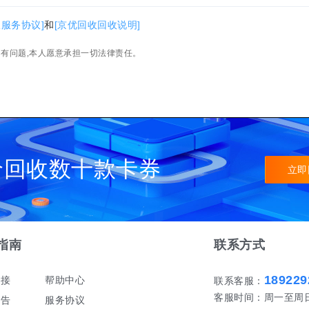
收服务协议]
和
[京优回收回收说明]
如有问题,本人愿意承担一切法律责任。
价回收数十款卡券
立即
指南
联系方式
189229
对接
帮助中心
联系客服：
客服时间：周一至周日 早
公告
服务协议