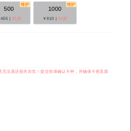
维护
维护
500
1000
455
|
91折
￥910
|
91折
，系统无法退还损失自负！提交前请确认卡种，并确保卡密及面