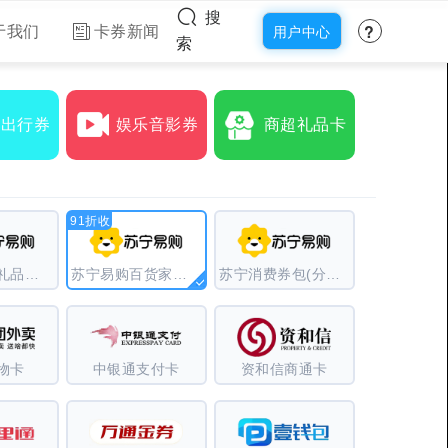
搜
?
于我们
卡券新闻
用户中心
索
食出行券
娱乐音影券
商超礼品卡
91折收
苏宁易购（礼品卡）
苏宁易购百货家电卡
苏宁消费券包(分期乐)
物卡
中银通支付卡
资和信商通卡