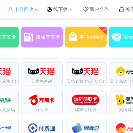
卡券回收
线下收卡
商户合作
关
戏充值卡
加油充值卡
电商购物卡
美
(享淘卡)
天猫兑换码
天猫购物券(分期乐)
金兑换码
万商卡
瑞祥商联卡
美团购