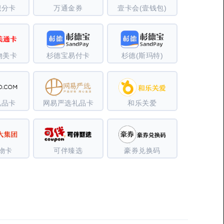
积分卡
万通金券
壹卡会(壹钱包)
物美卡
杉德宝易付卡
杉德(斯玛特)
礼品卡
网易严选礼品卡
和乐关爱
物卡
可伴臻选
豪券兑换码