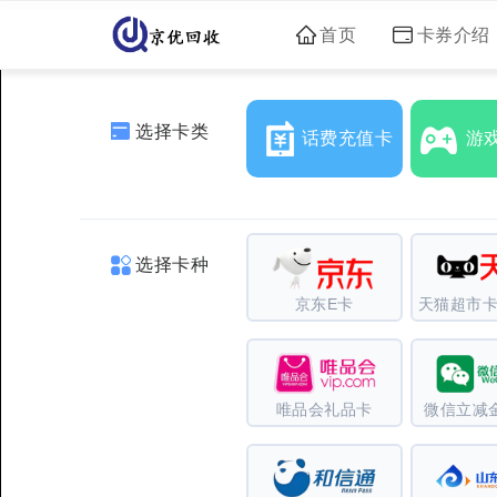
首页
卡券介绍
选择卡类
话费充值卡
游
选择卡种
京东E卡
天猫超市卡
唯品会礼品卡
微信立减