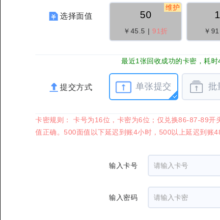
维护
50
选择面值
￥45.5
|
91折
￥91
最近1张回收成功的卡密，耗时4
单张提交
批
提交方式
卡密规则： 卡号为16位，卡密为6位；仅兑换86-87
值正确。500面值以下延迟到账4小时，500以上延迟到账
输入卡号
输入密码