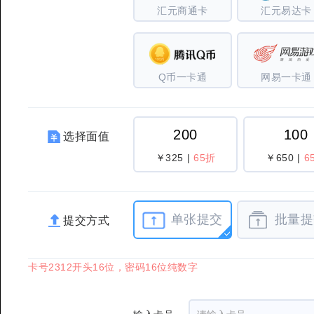
汇元商通卡
汇元易达卡
Q币一卡通
网易一卡通
200
100
选择面值
￥325
|
65折
￥650
|
6
单张提交
批量提
提交方式
卡号2312开头16位，密码16位纯数字