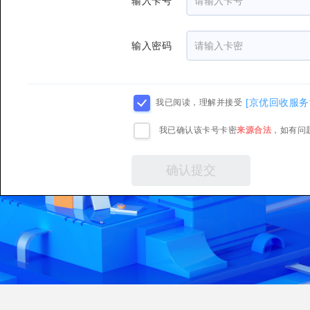
输入卡号
输入密码
[京优回收服务
我已阅读，理解并接受
我已确认该卡号卡密
来源合法
，如有问