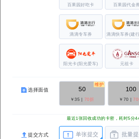
百果园好吃卡
百果园代金
滴滴专车券
阳光卡(阳光爱车)
元祖卡
维护
50
100
选择面值
￥35
|
70折
￥70
|
7
最近1张回收成功的卡密，耗时5分4
单张提交
批量提
提交方式