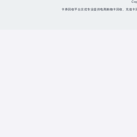
Co
卡券回收平台京优专业提供电商购物卡回收、充值卡