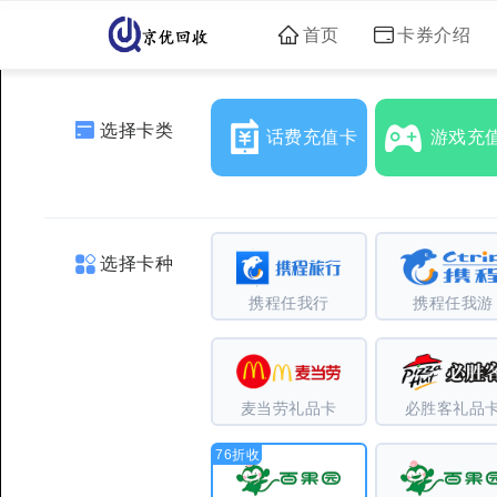
首页
卡券介绍
选择卡类
话费充值卡
游戏充
选择卡种
携程任我行
携程任我游
麦当劳礼品卡
必胜客礼品
76折收