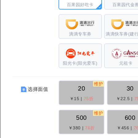
百果园好吃卡
百果园代金
滴滴专车券
阳光卡(阳光爱车)
元祖卡
维护
20
30
选择面值
￥15
|
75折
￥22.5
|
7
维护
500
600
￥380
|
76折
￥456
|
7