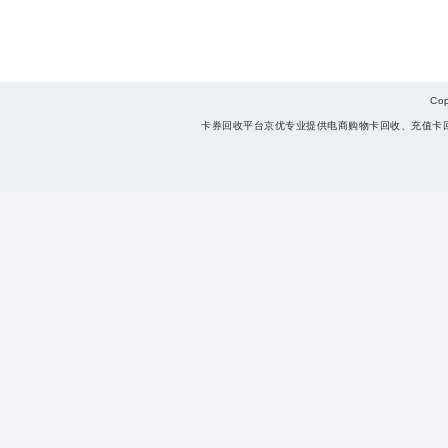
Co
卡券回收平台京优专业提供电商购物卡回收、充值卡