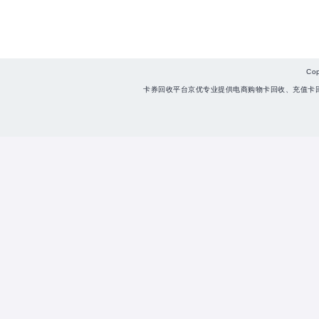
Co
卡券回收平台京优专业提供电商购物卡回收、充值卡