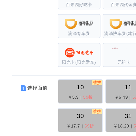
百果园好吃卡
百果园代金
滴滴专车券
阳光卡(阳光爱车)
元祖卡
维护
10
11
选择面值
￥5.9
|
59折
￥6.49
|
5
维护
30
31
￥17.7
|
59折
￥18.29
|