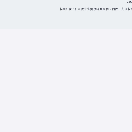
Co
卡券回收平台京优专业提供电商购物卡回收、充值卡