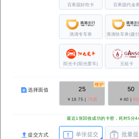
百果园好吃卡
百果园代金
滴滴专车券
阳光卡(阳光爱车)
元祖卡
维护
25
50
选择面值
￥18.75
|
75折
￥40
|
8
最近1张回收成功的卡密，耗时5分4
单张提交
批量提
提交方式