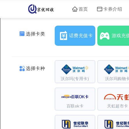
首页
卡券介绍
选择卡类
话费充值卡
游戏充
选择卡种
沃尔玛(专用卡)
沃尔玛购物
百联ok卡
天虹超市卡