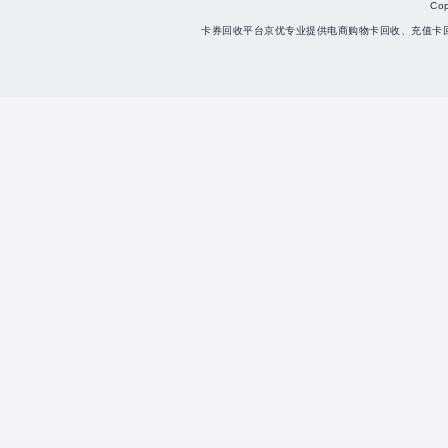
Co
卡券回收平台京优专业提供电商购物卡回收、充值卡