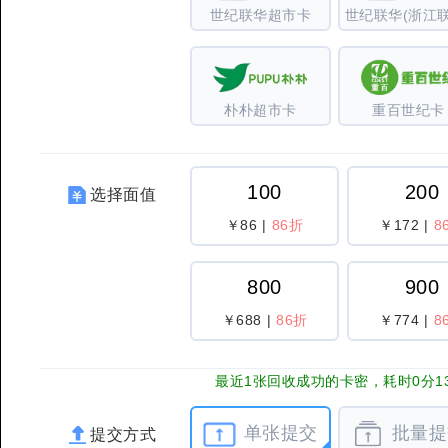
世纪联华超市卡
世纪联华(浙江联
朴朴超市卡
重百世纪卡
100
200
选择面值
￥86
|
86折
￥172
|
8
800
900
￥688
|
86折
￥774
|
8
最近1张回收成功的卡密，耗时0分1
单张提交
批量提
提交方式