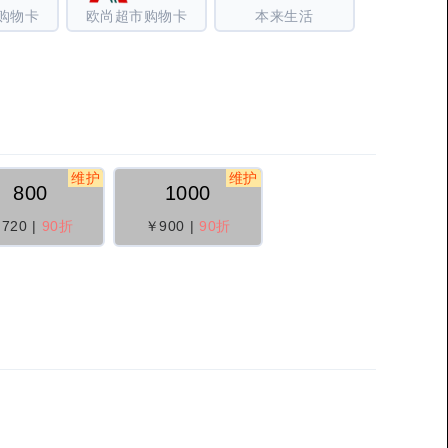
购物卡
欧尚超市购物卡
本来生活
维护
维护
800
1000
720
|
90折
￥900
|
90折