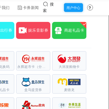
搜
?
于我们
卡券新闻
用户中心
索
食出行券
娱乐音影券
商超礼品卡
兑换码
永辉超市卡（分期乐）
大润发购物卡
礼品卡
盒马提货券
麦德龙