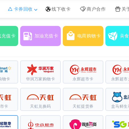
卡券回收
线下收卡
商户合作
关
戏充值卡
加油充值卡
电商购物卡
美
购物卡
华润万家购物卡
永辉超市卡
永辉超市
市卡
天虹兑换码
天虹提货券
盒马鲜生