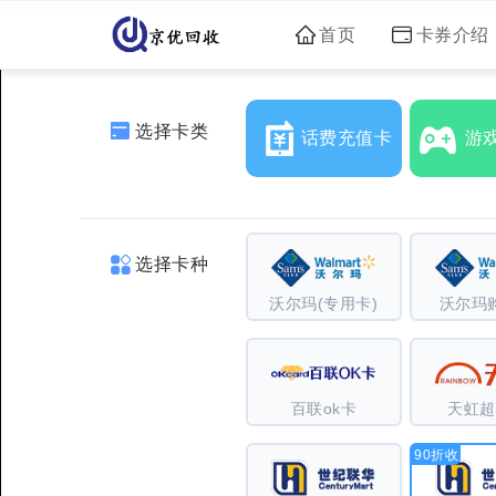
首页
卡券介绍
选择卡类
话费充值卡
游
选择卡种
沃尔玛(专用卡)
沃尔玛
百联ok卡
天虹超
90折收