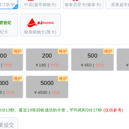
浙江联华)
中百(超市购物卡)
银泰百货卡(银泰卡)
苏果超市
纪卡
银座购物卡(黑卡)
维护
维护
维护
100
200
500
|
90折
￥180
|
90折
￥450
|
90折
￥
维护
维护
000
5000
0
|
90折
￥4500
|
90折
分13秒。最近10张回收成功的卡密，平均耗时0分17秒
(仅供参考)
量提交