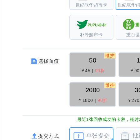
世纪联华超市卡
世纪联华(
朴朴超市卡
重百世
维护
50
选择面值
￥45
|
90折
￥90
维护
2000
3
￥1800
|
90折
￥270
最近1张回收成功的卡密，耗时0
单张提交
批
提交方式