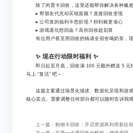
除了闲置卡回收，这里还能帮你解决各种尴
▸ 帮朋友代充却买错面额？直接回收变现
▸ 公司发的福利卡想折现？秒到账更省心
▸ 游戏退坑想回血？高价回收超划算
有位用户甚至用回收的钱请全宿舍喝奶茶，
✨ 现在行动限时福利 ✨
即日起至月底，回收满 100 元额外赠送 5 元
马上 "复活" 吧～
这篇文案通过场景化描述、数据化呈现和游戏化
核心卖点。需要调整任何部分都可以随时告诉我
上一篇：购物卡回收：开启资源再利用新征
下一篇：百商一卡通回收全解析：便捷变现