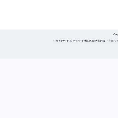
Co
卡券回收平台京优专业提供电商购物卡回收、充值卡