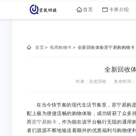
首页
卡券介绍
首页
>
电商购物卡
>
全新回收体验苏宁易购购物卡
全新回收
作者：京优回收
发布时间：20
在当今快节奏的现代生活节奏里，苏宁易购
配上极为便捷流畅的购物体验，成功斩获了众多
而
苏宁易购卡
，作为能在该平台畅行无阻的通用
者们源源不断地输送着额外的优惠福利与购物便