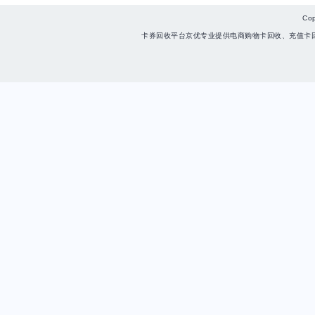
Co
卡券回收平台京优专业提供电商购物卡回收、充值卡