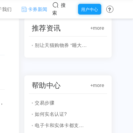
搜
?
于我们
卡券新闻
用户中心
索
推荐资讯
+more
别让天猫购物券 “睡大觉”，探秘回收平台的那些事儿
帮助中心
+more
交易步骤
，
如何实名认证?
电子卡和实体卡都支持回收吗?